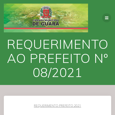
Skip
to
content
REQUERIMENTO
AO PREFEITO Nº
08/2021
REQUERIMENTO PREFEITO 2021