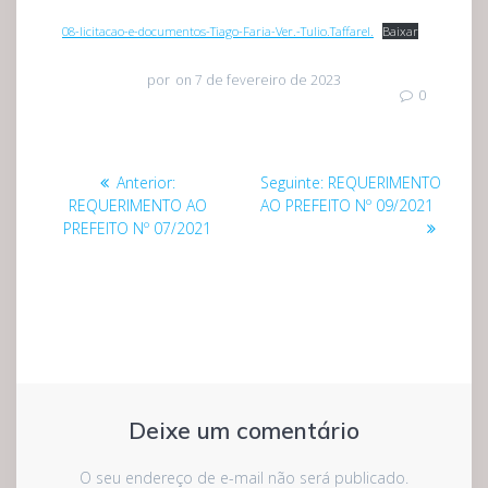
08-licitacao-e-documentos-Tiago-Faria-Ver.-Tulio.Taffarel.
Baixar
por
on 7 de fevereiro de 2023
0
Navegação
Post
Post
Anterior:
Seguinte:
REQUERIMENTO
de
anterior:
seguinte:
REQUERIMENTO AO
AO PREFEITO Nº 09/2021
PREFEITO Nº 07/2021
Post
Deixe um comentário
O seu endereço de e-mail não será publicado.