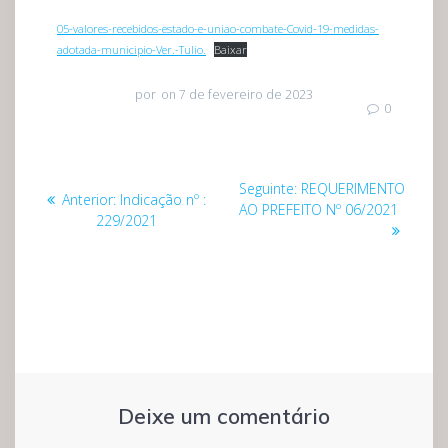
05-valores-recebidos-estado-e-uniao-combate-Covid-19-medidas-
adotada-municipio-Ver.-Tulio.
Baixar
por
on 7 de fevereiro de 2023
0
Navegação
Post
Seguinte:
REQUERIMENTO
Post
Anterior:
Indicação nº :
de
seguinte:
AO PREFEITO Nº 06/2021
anterior:
229/2021
Post
Deixe um comentário