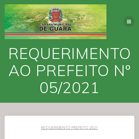
Skip
to
content
REQUERIMENTO
AO PREFEITO Nº
05/2021
REQUERIMENTO PREFEITO 2021