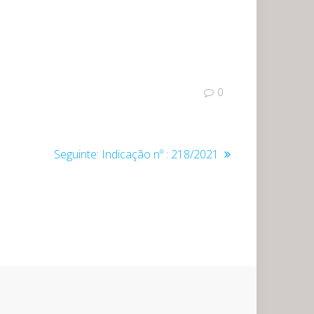
0
Post
Seguinte:
Indicação nº : 218/2021
seguinte: