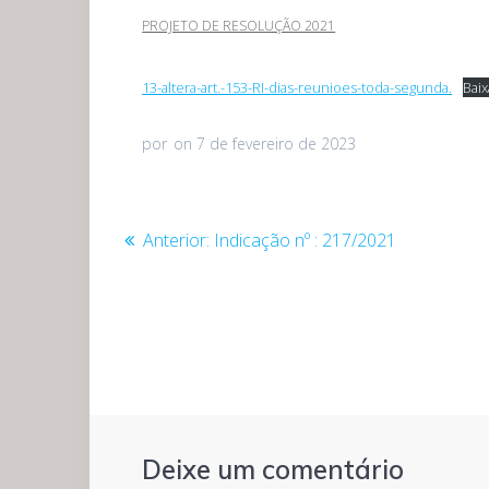
PROJETO DE RESOLUÇÃO 2021
13-altera-art.-153-RI-dias-reunioes-toda-segunda.
Baix
por
on 7 de fevereiro de 2023
Navegação
Post
Anterior:
Indicação nº : 217/2021
anterior:
de
Post
Deixe um comentário