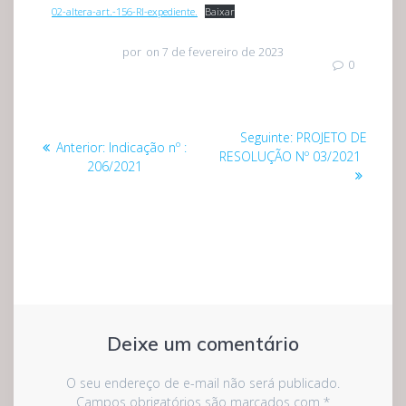
02-altera-art.-156-RI-expediente.
Baixar
por
on 7 de fevereiro de 2023
0
Navegação
Post
Seguinte:
PROJETO DE
Post
Anterior:
Indicação nº :
de
seguinte:
RESOLUÇÃO Nº 03/2021
anterior:
206/2021
Post
Deixe um comentário
O seu endereço de e-mail não será publicado.
Campos obrigatórios são marcados com
*