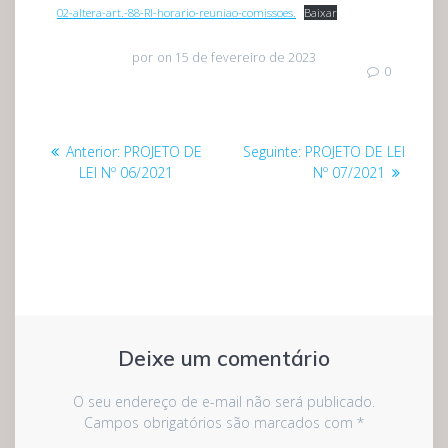
02-altera-art.-88-RI-horario-reuniao-comissoes.
Baixar
por
on 15 de fevereiro de 2023
0
Navegação
Post
Post
Anterior:
PROJETO DE
Seguinte:
PROJETO DE LEI
de
anterior:
seguinte:
LEI Nº 06/2021
Nº 07/2021
Post
Deixe um comentário
O seu endereço de e-mail não será publicado.
Campos obrigatórios são marcados com
*