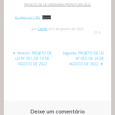
PROJETO DE LEI ORDINÁRIA PREFEITURA 2022
52.-altera-Lei-1.784.
Baixar
por
Camila
on 5 de janeiro de 2023
0
Navegação
Post
Post
Anterior:
PROJETO DE
Seguinte:
PROJETO DE LEI
de
anterior:
seguinte:
LEI Nº 051, DE 19 DE
Nº 053, DE 26 DE
AGOSTO DE 2022
AGOSTO DE 2022.
Post
Deixe um comentário