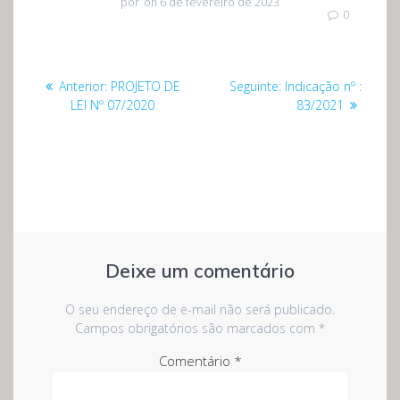
por
on 6 de fevereiro de 2023
0
Navegação
Post
Post
Anterior:
PROJETO DE
Seguinte:
Indicação nº :
de
anterior:
seguinte:
LEI Nº 07/2020
83/2021
Post
Deixe um comentário
O seu endereço de e-mail não será publicado.
Campos obrigatórios são marcados com
*
Comentário
*