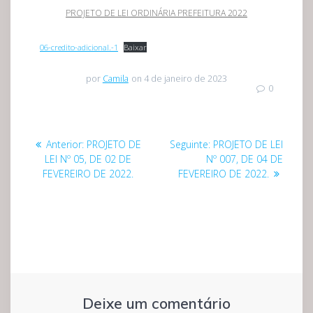
PROJETO DE LEI ORDINÁRIA PREFEITURA 2022
06-credito-adicional.-1
Baixar
por
Camila
on 4 de janeiro de 2023
0
Navegação
Post
Post
Anterior:
PROJETO DE
Seguinte:
PROJETO DE LEI
de
anterior:
seguinte:
LEI Nº 05, DE 02 DE
Nº 007, DE 04 DE
FEVEREIRO DE 2022.
FEVEREIRO DE 2022.
Post
Deixe um comentário