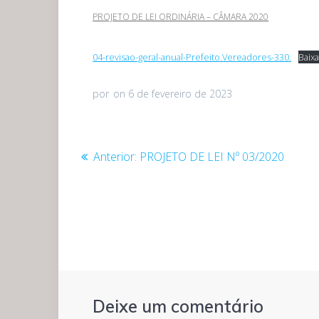
PROJETO DE LEI ORDINÁRIA – CÂMARA 2020
04-revisao-geral-anual-Prefeito.Vereadores-330.
Baixa
por
on 6 de fevereiro de 2023
Navegação
Post
Anterior:
PROJETO DE LEI Nº 03/2020
anterior:
de
Post
Deixe um comentário