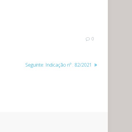
0
Post
Seguinte:
Indicação nº : 82/2021
seguinte: