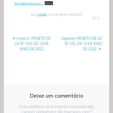
34-credito-adicional.-1
Baixar
por
Camila
on 5 de janeiro de 2023
0
Navegação
Post
Post
Anterior:
PROJETO DE
Seguinte:
PROJETO DE LEI
de
anterior:
seguinte:
LEI N° 033, DE 18 DE
Nº 035, DE 19 DE MAIO
MAIO DE 2022.
DE 2022.
Post
Deixe um comentário
O seu endereço de e-mail não será publicado.
Campos obrigatórios são marcados com
*