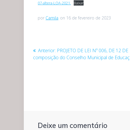
07-altera-LOA-2021.
Baixar
por
Camila
on 16 de fevereiro de 2023
Navegação
Post
Anterior:
PROJETO DE LEI Nº 006, DE 12 DE 
de
anterior:
composição do Conselho Municipal de Educação
Post
Deixe um comentário