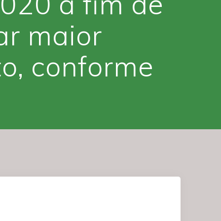
020 a fim de
ar maior
to, conforme