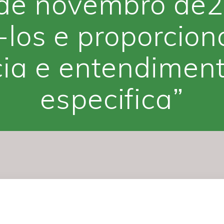
de novembro de2
los e proporcion
ia e entendimen
especifica”