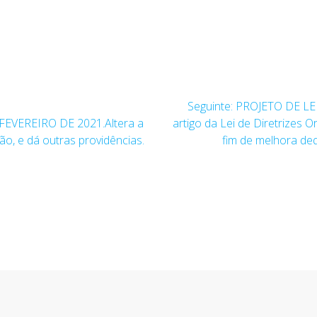
Post
Seguinte:
PROJETO DE LEI
seguinte:
FEVEREIRO DE 2021.Altera a
artigo da Lei de Diretrizes 
, e dá outras providências.
fim de melhora deq