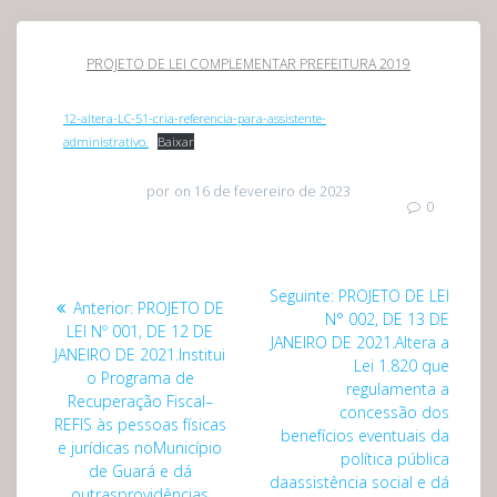
PROJETO DE LEI COMPLEMENTAR PREFEITURA 2019
12-altera-LC-51-cria-referencia-para-assistente-
administrativo.
Baixar
por
on 16 de fevereiro de 2023
0
Navegação
Post
Seguinte:
PROJETO DE LEI
Post
Anterior:
PROJETO DE
de
seguinte:
N° 002, DE 13 DE
anterior:
LEI Nº 001, DE 12 DE
JANEIRO DE 2021.Altera a
JANEIRO DE 2021.Institui
Post
Lei 1.820 que
o Programa de
regulamenta a
Recuperação Fiscal–
concessão dos
REFIS às pessoas físicas
benefícios eventuais da
e jurídicas noMunicípio
política pública
de Guará e dá
daassistência social e dá
outrasprovidências