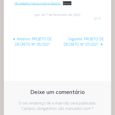
06-medalha-honra-Antonio-Bianco.
Baixar
por
on 7 de fevereiro de 2023
0
Navegação
Post
Post
Anterior:
PROJETO DE
Seguinte:
PROJETO DE
de
anterior:
seguinte:
DECRETO Nº 05/2021
DECRETO Nº 07/2021
Post
Deixe um comentário
O seu endereço de e-mail não será publicado.
Campos obrigatórios são marcados com
*