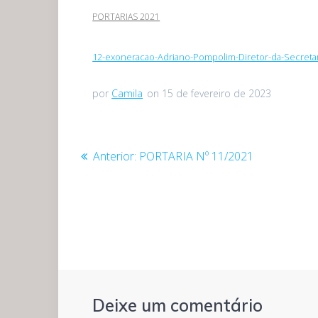
PORTARIAS 2021
12-exoneracao-Adriano-Pompolim-Diretor-da-Secretar
por
Camila
on 15 de fevereiro de 2023
Navegação
Post
Anterior:
PORTARIA Nº 11/2021
anterior:
de
Post
Deixe um comentário