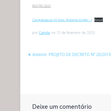
MOÇÃO 2021
Congratulacao-01-Dep.-Roberto-Engler.-1
Baixar
por
Camila
on 15 de fevereiro de 2023
Navegação
Post
Anterior:
PROJETO DE DECRETO Nº 20/2019
anterior:
de
Post
Deixe um comentário