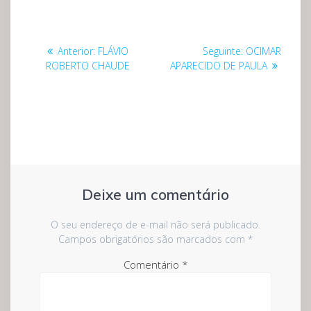
Navegação
Post
Post
Anterior:
FLÁVIO
Seguinte:
OCIMAR
de
anterior:
seguinte:
ROBERTO CHAUDE
APARECIDO DE PAULA
Post
Deixe um comentário
O seu endereço de e-mail não será publicado.
Campos obrigatórios são marcados com
*
Comentário
*