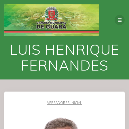
Skip
to
content
LUIS HENRIQUE
FERNANDES
VEREADORES-INICIAL