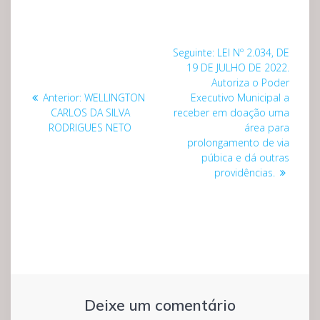
Navegação
Post
Seguinte:
LEI Nº 2.034, DE
de
seguinte:
19 DE JULHO DE 2022.
Autoriza o Poder
Post
Post
Anterior:
WELLINGTON
Executivo Municipal a
anterior:
CARLOS DA SILVA
receber em doação uma
RODRIGUES NETO
área para
prolongamento de via
púbica e dá outras
providências.
Deixe um comentário