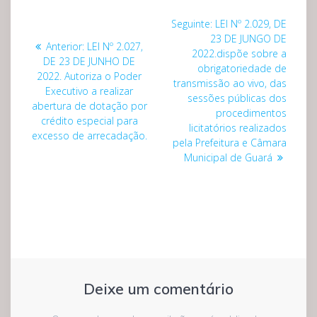
Navegação
Post
Seguinte:
LEI Nº 2.029, DE
de
seguinte:
23 DE JUNGO DE
Post
Anterior:
LEI Nº 2.027,
2022.dispõe sobre a
anterior:
DE 23 DE JUNHO DE
Post
obrigatoriedade de
2022. Autoriza o Poder
transmissão ao vivo, das
Executivo a realizar
sessões públicas dos
abertura de dotação por
procedimentos
crédito especial para
licitatórios realizados
excesso de arrecadação.
pela Prefeitura e Câmara
Municipal de Guará
Deixe um comentário