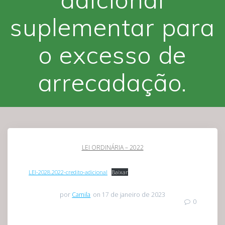
suplementar para
o excesso de
arrecadação.
LEI ORDINÁRIA – 2022
LEI-2028.2022-credito-adicional
Baixar
por
Camila
on 17 de janeiro de 2023
0