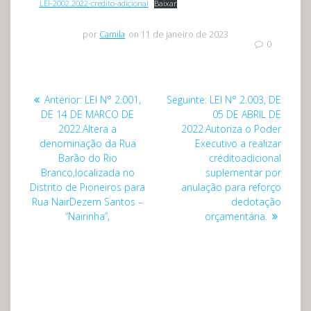
LEI-2002.2022-credito-adicional
Baixar
por
Camila
on 11 de janeiro de 2023
0
Navegação
Post
Post
Anterior:
LEI N° 2.001,
Seguinte:
LEI N° 2.003, DE
de
anterior:
seguinte:
DE 14 DE MARCO DE
05 DE ABRIL DE
2022.Altera a
2022.Autoriza o Poder
Post
denominação da Rua
Executivo a realizar
Barão do Rio
créditoadicional
Branco,localizada no
suplementar por
Distrito de Pioneiros para
anulação para reforço
Rua NairDezem Santos –
dedotação
“Nairinha”,
orçamentária.