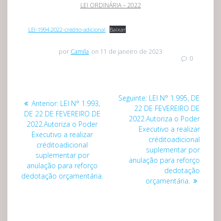
LEI ORDINÁRIA – 2022
LEI-1994.2022-credito-adicional
Baixar
por
Camila
on 11 de janeiro de 2023
0
Navegação
Post
Seguinte:
LEI N° 1.995, DE
Post
Anterior:
LEI N° 1.993,
de
seguinte:
22 DE FEVEREIRO DE
anterior:
DE 22 DE FEVEREIRO DE
2022.Autoriza o Poder
2022.Autoriza o Poder
Post
Executivo a realizar
Executivo a realizar
créditoadicional
créditoadicional
suplementar por
suplementar por
anulação para reforço
anulação para reforço
dedotação
dedotação orçamentária.
orçamentária.