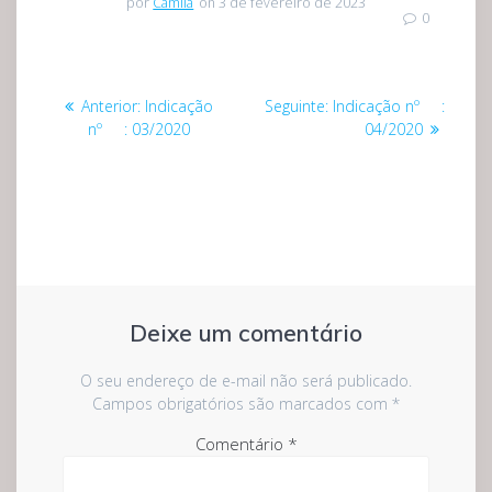
por
Camila
on 3 de fevereiro de 2023
0
Navegação
Post
Post
Anterior:
Indicação
Seguinte:
Indicação nº :
de
anterior:
seguinte:
nº : 03/2020
04/2020
Post
Deixe um comentário
O seu endereço de e-mail não será publicado.
Campos obrigatórios são marcados com
*
Comentário
*