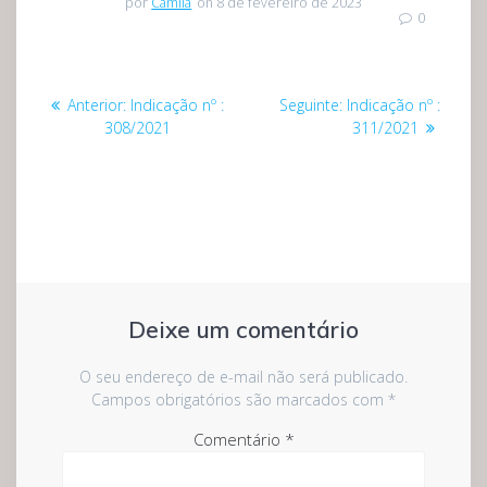
por
Camila
on 8 de fevereiro de 2023
0
Navegação
Post
Post
Anterior:
Indicação nº :
Seguinte:
Indicação nº :
de
anterior:
seguinte:
308/2021
311/2021
Post
Deixe um comentário
O seu endereço de e-mail não será publicado.
Campos obrigatórios são marcados com
*
Comentário
*