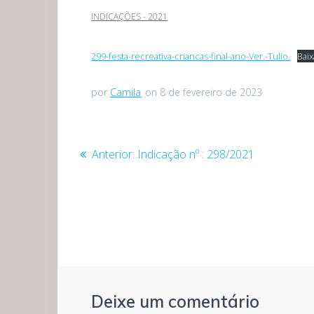
INDICAÇÕES - 2021
299-festa-recreativa-criancas-final-ano-Ver.-Tulio.
Baix
por
Camila
on 8 de fevereiro de 2023
Navegação
Post
Anterior:
Indicação nº : 298/2021
anterior:
de
Post
Deixe um comentário