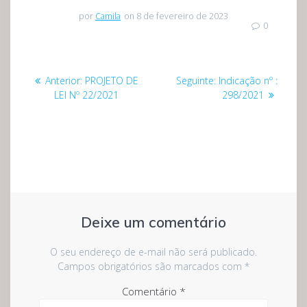
por
Camila
on 8 de fevereiro de 2023
0
Navegação
Post
Post
Anterior:
PROJETO DE
Seguinte:
Indicação nº :
de
anterior:
seguinte:
LEI Nº 22/2021
298/2021
Post
Deixe um comentário
O seu endereço de e-mail não será publicado.
Campos obrigatórios são marcados com
*
Comentário
*