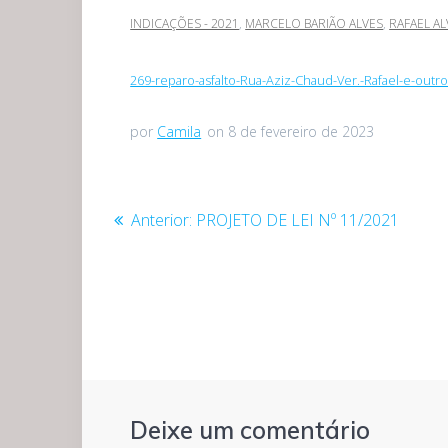
INDICAÇÕES - 2021
,
MARCELO BARIÃO ALVES
,
RAFAEL A
269-reparo-asfalto-Rua-Aziz-Chaud-Ver.-Rafael-e-outro
por
Camila
on 8 de fevereiro de 2023
Navegação
Post
Anterior:
PROJETO DE LEI Nº 11/2021
anterior:
de
Post
Deixe um comentário