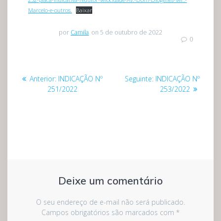
Marcelo-e-outros.
Baixar
por
Camila
on 5 de outubro de 2022
0
Navegação
Post
Post
Anterior:
INDICAÇÃO Nº
Seguinte:
INDICAÇÃO Nº
de
anterior:
seguinte:
251/2022
253/2022
Post
Deixe um comentário
O seu endereço de e-mail não será publicado.
Campos obrigatórios são marcados com
*