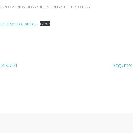
LVARO CARRION DEGRANDE MOREIRA
,
ROBERTO DIAS
er.-Arsenio-e-outros.
Baixar
55/2021
Seguinte: