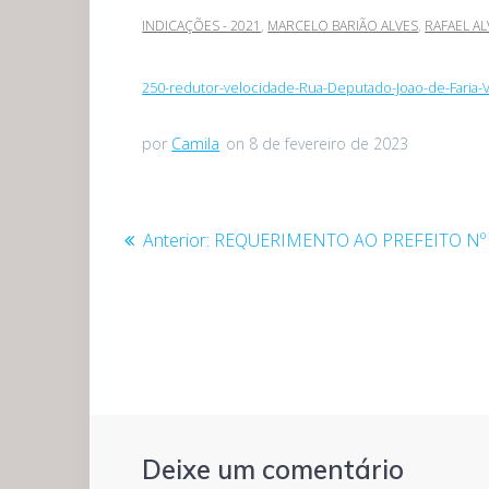
INDICAÇÕES - 2021
,
MARCELO BARIÃO ALVES
,
RAFAEL A
250-redutor-velocidade-Rua-Deputado-Joao-de-Faria-V
por
Camila
on 8 de fevereiro de 2023
Navegação
Post
Anterior:
REQUERIMENTO AO PREFEITO Nº 
anterior:
de
Post
Deixe um comentário