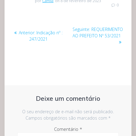
por
Camila
on 8 de fevereiro de 2023
0
Navegação
Post
Seguinte:
REQUERIMENTO
Post
Anterior:
Indicação nº :
de
seguinte:
AO PREFEITO Nº 53/2021
anterior:
247/2021
Post
Deixe um comentário
O seu endereço de e-mail não será publicado.
Campos obrigatórios são marcados com
*
Comentário
*