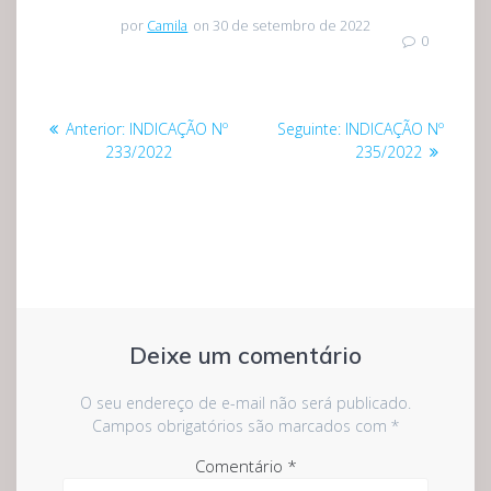
por
Camila
on 30 de setembro de 2022
0
Navegação
Post
Post
Anterior:
INDICAÇÃO Nº
Seguinte:
INDICAÇÃO Nº
de
anterior:
seguinte:
233/2022
235/2022
Post
Deixe um comentário
O seu endereço de e-mail não será publicado.
Campos obrigatórios são marcados com
*
Comentário
*