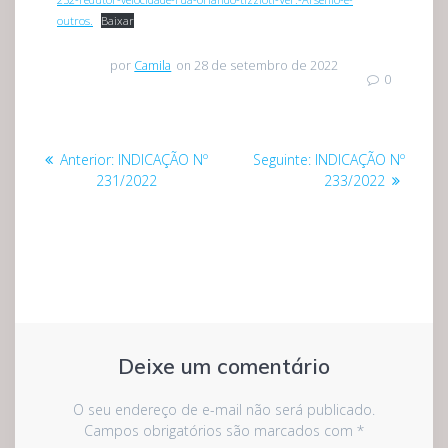
outros.
Baixar
por
Camila
on 28 de setembro de 2022
0
Navegação
Post
Post
Anterior:
INDICAÇÃO Nº
Seguinte:
INDICAÇÃO Nº
de
anterior:
seguinte:
231/2022
233/2022
Post
Deixe um comentário
O seu endereço de e-mail não será publicado.
Campos obrigatórios são marcados com
*