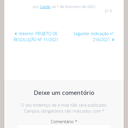
por
Camila
on 7 de fevereiro de 2023
0
Navegação
Post
Post
Anterior:
PROJETO DE
Seguinte:
Indicação nº :
de
anterior:
seguinte:
RESOLUÇÃO Nº 11/2021
216/2021
Post
Deixe um comentário
O seu endereço de e-mail não será publicado.
Campos obrigatórios são marcados com
*
Comentário
*