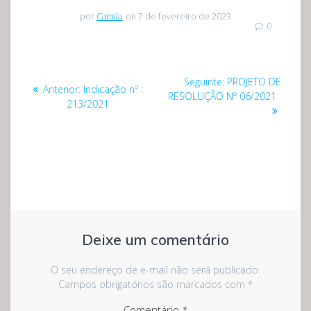
por
Camila
on 7 de fevereiro de 2023
0
Navegação
Post
Seguinte:
PROJETO DE
Post
Anterior:
Indicação nº :
de
seguinte:
RESOLUÇÃO Nº 06/2021
anterior:
213/2021
Post
Deixe um comentário
O seu endereço de e-mail não será publicado.
Campos obrigatórios são marcados com
*
Comentário
*