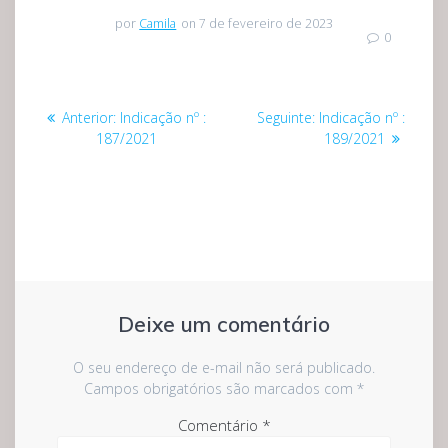
por
Camila
on 7 de fevereiro de 2023
0
Navegação
Post
Post
Anterior:
Indicação nº :
Seguinte:
Indicação nº :
de
anterior:
seguinte:
187/2021
189/2021
Post
Deixe um comentário
O seu endereço de e-mail não será publicado.
Campos obrigatórios são marcados com
*
Comentário
*