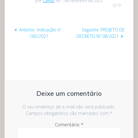
por
Camila
on 7 de fevereiro de 2023
0
Navegação
Post
Post
Anterior:
Indicação nº :
Seguinte:
PROJETO DE
de
anterior:
seguinte:
185/2021
DECRETO Nº 08/2021
Post
Deixe um comentário
O seu endereço de e-mail não será publicado.
Campos obrigatórios são marcados com
*
Comentário
*