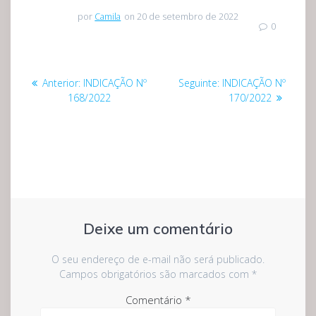
por
Camila
on 20 de setembro de 2022
0
Navegação
Post
Post
Anterior:
INDICAÇÃO Nº
Seguinte:
INDICAÇÃO Nº
de
anterior:
seguinte:
168/2022
170/2022
Post
Deixe um comentário
O seu endereço de e-mail não será publicado.
Campos obrigatórios são marcados com
*
Comentário
*