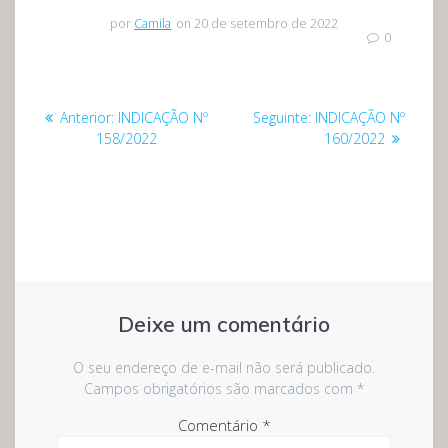
por
Camila
on 20 de setembro de 2022
0
Navegação
Post
Post
Anterior:
INDICAÇÃO Nº
Seguinte:
INDICAÇÃO Nº
de
anterior:
seguinte:
158/2022
160/2022
Post
Deixe um comentário
O seu endereço de e-mail não será publicado.
Campos obrigatórios são marcados com
*
Comentário
*