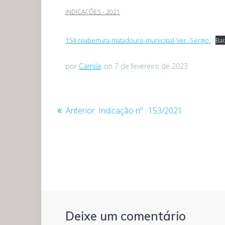
INDICAÇÕES - 2021
154-reabertura-matadouro-municipal-Ver.-Sergio.
Bai
por
Camila
on 7 de fevereiro de 2023
Navegação
Post
Anterior:
Indicação nº : 153/2021
anterior:
de
Post
Deixe um comentário