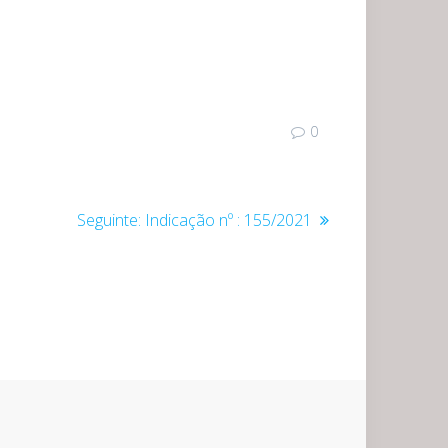
0
Post
Seguinte:
Indicação nº : 155/2021
seguinte: