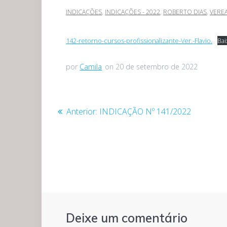
INDICAÇÕES
,
INDICAÇÕES - 2022
,
ROBERTO DIAS
,
VERE
142-retorno-cursos-profissionalizante-Ver.-Flavio.
Bai
por
Camila
on 20 de setembro de 2022
Navegação
Post
Anterior:
INDICAÇÃO Nº 141/2022
anterior:
de
Post
Deixe um comentário