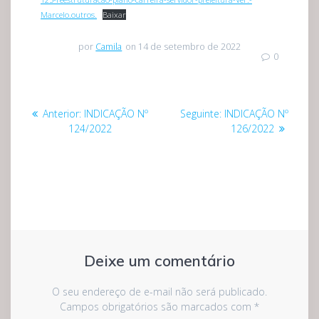
Marcelo.outros.
Baixar
por
Camila
on 14 de setembro de 2022
0
Navegação
Post
Post
Anterior:
INDICAÇÃO Nº
Seguinte:
INDICAÇÃO Nº
de
anterior:
seguinte:
124/2022
126/2022
Post
Deixe um comentário
O seu endereço de e-mail não será publicado.
Campos obrigatórios são marcados com
*