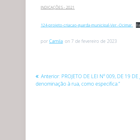
INDICAÇÕES - 2021
124-projeto-criacao-guarda-municipal-Ver.-Ocimar.
Ba
por
Camila
on 7 de fevereiro de 2023
Navegação
Post
Anterior:
PROJETO DE LEI Nº 009, DE 19 DE
de
anterior:
denominação à rua, como especifica.”
Post