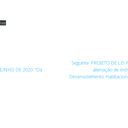
ixar
Post
Seguinte:
PROJETO DE LEI N
seguinte:
 JUNHO DE 2020. “Dá
alienação de imó
Desenvolvimento Habitacion