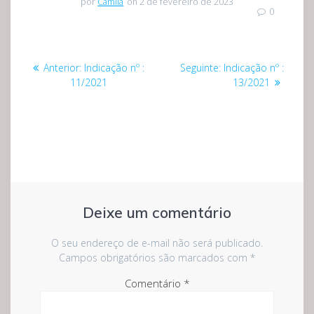
por
Camila
on 2 de fevereiro de 2023
0
Navegação
Post
Post
Anterior:
Indicação nº :
Seguinte:
Indicação nº :
de
anterior:
seguinte:
11/2021
13/2021
Post
Deixe um comentário
O seu endereço de e-mail não será publicado.
Campos obrigatórios são marcados com
*
Comentário
*