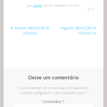
por
Camila
on 2 de setembro de 2022
0
Navegação
Post
Post
Anterior:
INDICAÇÃO Nº
Seguinte:
INDICAÇÃO Nº
de
anterior:
seguinte:
100/2022
102/2022
Post
Deixe um comentário
O seu endereço de e-mail não será publicado.
Campos obrigatórios são marcados com
*
Comentário
*