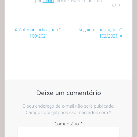
por
Camila
on 6 de fevereiro de 2023
0
Navegação
Post
Post
Anterior:
Indicação nº :
Seguinte:
Indicação nº :
de
anterior:
seguinte:
100/2021
102/2021
Post
Deixe um comentário
O seu endereço de e-mail não será publicado.
Campos obrigatórios são marcados com
*
Comentário
*