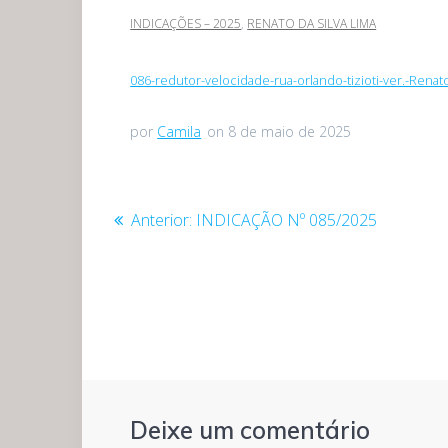
INDICAÇÕES – 2025
,
RENATO DA SILVA LIMA
086-redutor-velocidade-rua-orlando-tizioti-ver.-Renat
por
Camila
on 8 de maio de 2025
Navegação
Post
Anterior:
INDICAÇÃO Nº 085/2025
anterior:
de
Post
Deixe um comentário