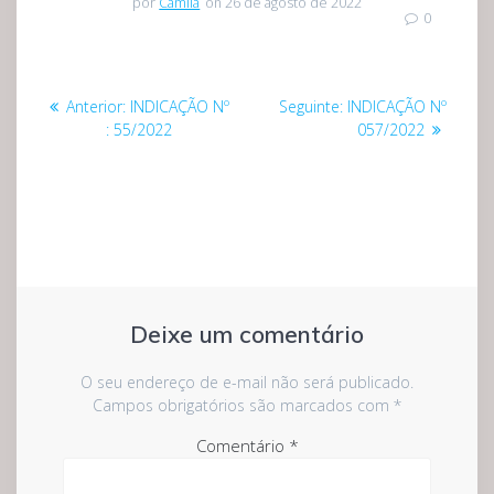
por
Camila
on 26 de agosto de 2022
0
Navegação
Post
Post
Anterior:
INDICAÇÃO Nº
Seguinte:
INDICAÇÃO Nº
de
anterior:
seguinte:
: 55/2022
057/2022
Post
Deixe um comentário
O seu endereço de e-mail não será publicado.
Campos obrigatórios são marcados com
*
Comentário
*