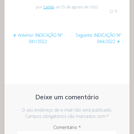
por
Camila
on 25 de agosto de 2022
0
Navegação
Post
Post
Anterior:
INDICAÇÃO Nº
Seguinte:
INDICAÇÃO Nº
de
anterior:
seguinte:
041/2022
044/2022
Post
Deixe um comentário
O seu endereço de e-mail não será publicado.
Campos obrigatórios são marcados com
*
Comentário
*