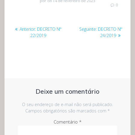
por
on 14 de fevereiro de 2023
0
Navegação
Post
Post
Anterior:
DECRETO Nº
Seguinte:
DECRETO Nº
de
anterior:
seguinte:
22/2019
24/2019
Post
Deixe um comentário
O seu endereço de e-mail não será publicado.
Campos obrigatórios são marcados com
*
Comentário
*