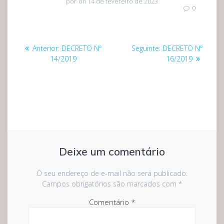
por
on 14 de fevereiro de 2023
0
Navegação
Post
Post
Anterior:
DECRETO Nº
Seguinte:
DECRETO Nº
de
anterior:
seguinte:
14/2019
16/2019
Post
Deixe um comentário
O seu endereço de e-mail não será publicado.
Campos obrigatórios são marcados com
*
Comentário
*