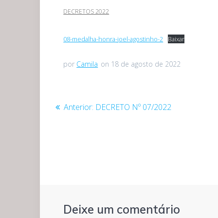
DECRETOS 2022
08-medalha-honra-joel-agostinho-2
Baixar
por
Camila
on 18 de agosto de 2022
Navegação
Post
Anterior:
DECRETO Nº 07/2022
anterior:
de
Post
Deixe um comentário