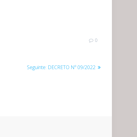
0
Post
Seguinte:
DECRETO Nº 09/2022
seguinte: