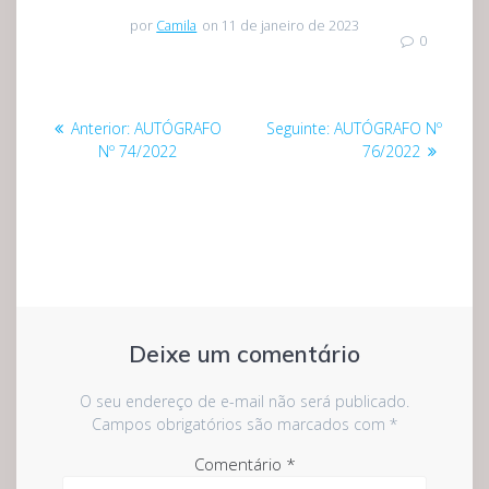
por
Camila
on 11 de janeiro de 2023
0
Navegação
Post
Post
Anterior:
AUTÓGRAFO
Seguinte:
AUTÓGRAFO Nº
de
anterior:
seguinte:
Nº 74/2022
76/2022
Post
Deixe um comentário
O seu endereço de e-mail não será publicado.
Campos obrigatórios são marcados com
*
Comentário
*